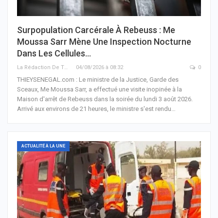
Surpopulation Carcérale À Rebeuss : Me
Moussa Sarr Mène Une Inspection Nocturne
Dans Les Cellules…
La Rédaction De THIEYSENEGAL.com
04/08/2026 à 08:32
0
THIEYSENEGAL.com : Le ministre de la Justice, Garde des
Sceaux, Me Moussa Sarr, a effectué une visite inopinée à la
Maison d'arrêt de Rebeuss dans la soirée du lundi 3 août 2026.
Arrivé aux environs de 21 heures, le ministre s'est rendu…
ACTUALITÉ À LA UNE