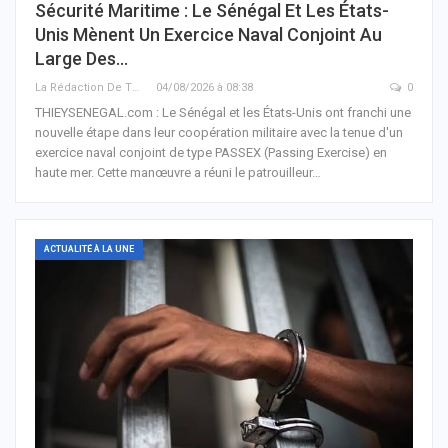
Sécurité Maritime : Le Sénégal Et Les États-
Unis Mènent Un Exercice Naval Conjoint Au
Large Des…
La Rédaction De THIEYSENEGAL.com
04/08/2026 à 08:38
0
THIEYSENEGAL.com : Le Sénégal et les États-Unis ont franchi une
nouvelle étape dans leur coopération militaire avec la tenue d'un
exercice naval conjoint de type PASSEX (Passing Exercise) en
haute mer. Cette manœuvre a réuni le patrouilleur…
ACTUALITÉ À LA UNE