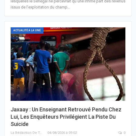
lesquelles le Sénégal ne percevrait qu’une infime part des revenus
issus de l’exploitation du champ…
ACTUALITÉ À LA UNE
Jaxaay : Un Enseignant Retrouvé Pendu Chez
Lui, Les Enquêteurs Privilégient La Piste Du
Suicide
La Rédaction De THIEYSENEGAL.com
04/08/2026 à 09:02
0