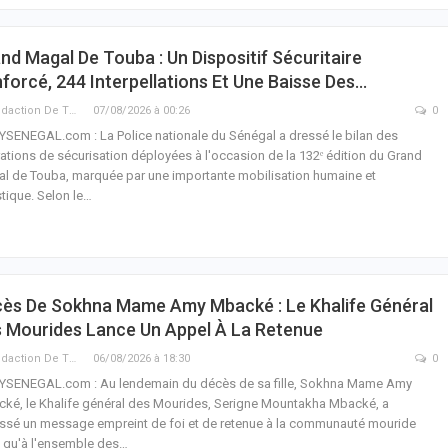
nd Magal De Touba : Un Dispositif Sécuritaire
forcé, 244 Interpellations Et Une Baisse Des…
La Rédaction De THIEYSENEGAL.com
07/08/2026 à 00:26
0
YSENEGAL.com : La Police nationale du Sénégal a dressé le bilan des
ations de sécurisation déployées à l'occasion de la 132ᵉ édition du Grand
l de Touba, marquée par une importante mobilisation humaine et
stique. Selon le…
ès De Sokhna Mame Amy Mbacké : Le Khalife Général
 Mourides Lance Un Appel À La Retenue
La Rédaction De THIEYSENEGAL.com
06/08/2026 à 18:30
0
YSENEGAL.com : Au lendemain du décès de sa fille, Sokhna Mame Amy
ké, le Khalife général des Mourides, Serigne Mountakha Mbacké, a
ssé un message empreint de foi et de retenue à la communauté mouride
i qu'à l'ensemble des…