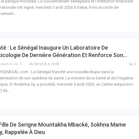
 la Banque mondiale. Le Gouvernement sénégalais et l'institution financière
rnationale ont signé, mercredi 5 août 2026 à Dakar, trois accords de
ncement…
té : Le Sénégal Inaugure Un Laboratoire De
icologie De Dernière Génération Et Renforce Son…
La Rédaction De THIEYSENEGAL.com
06/08/2026 à 18:08
0
YSENEGAL.com : Le Sénégal franchit une nouvelle étape dans la
rnisation de son système de santé. Le ministre de la Santé et de l’Hygiène
ique, Dr Ibrahima Sy, a procédé, mercredi 5 août 2026, au Centre antipoison
) de…
Fille De Serigne Mountakha Mbacké, Sokhna Mame
, Rappelée À Dieu