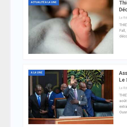
Thi
ACTUALITÉ À LA UNE
Déc
THIE
Fall
déco
Ass
A LA UNE
Le 
THIE
août
extr
Ous