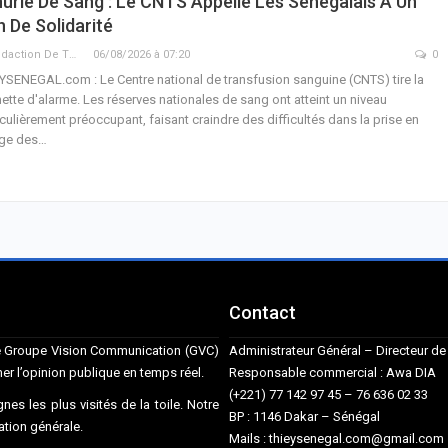
urie De Sang : Le CNTS Appelle Les Sénégalais À Un
n De Solidarité
La Rédaction De THIEYSENEGAL.com
06/08/2026 à 07:20
0
YSENEGAL.com : Le Centre national de transfusion sanguine (CNTS) tire la
ette d'alarme. Les réserves nationales de sang ont atteint un niveau
iculièrement préoccupant, faisant craindre des difficultés dans la prise en
ge des…
Contact
ise Groupe Vision Communication (GVC)
Administrateur Général – Directeur 
mer l’opinion publique en temps réel.
Responsable commercial : Awa DIA
(+221) 77 142 97 45 – 76 636 02 33
nes les plus visités de la toile. Notre
BP : 1146 Dakar – Sénégal
mation générale.
Mails : thieysenegal.com@gmail.co