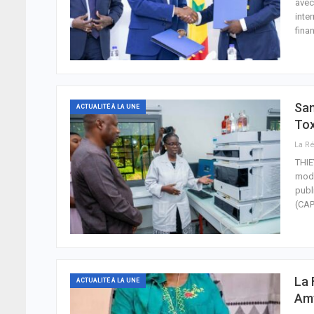
avec
inte
fina
San
ACTUALITÉ À LA UNE
Tox
THIE
mode
publ
(CAP
La 
ACTUALITÉ À LA UNE
Amy