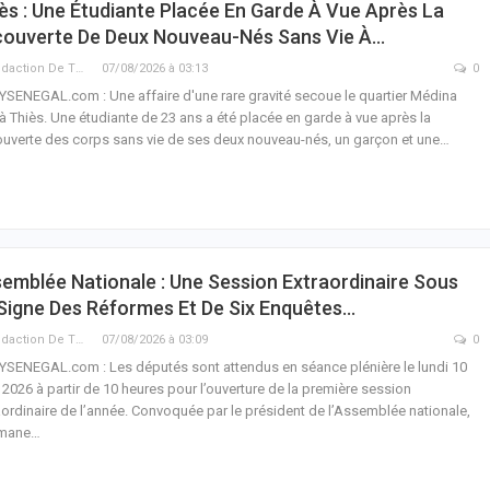
ès : Une Étudiante Placée En Garde À Vue Après La
ouverte De Deux Nouveau-Nés Sans Vie À…
La Rédaction De THIEYSENEGAL.com
07/08/2026 à 03:13
0
YSENEGAL.com : Une affaire d'une rare gravité secoue le quartier Médina
, à Thiès. Une étudiante de 23 ans a été placée en garde à vue après la
uverte des corps sans vie de ses deux nouveau-nés, un garçon et une…
emblée Nationale : Une Session Extraordinaire Sous
Signe Des Réformes Et De Six Enquêtes…
La Rédaction De THIEYSENEGAL.com
07/08/2026 à 03:09
0
YSENEGAL.com : Les députés sont attendus en séance plénière le lundi 10
 2026 à partir de 10 heures pour l’ouverture de la première session
aordinaire de l’année. Convoquée par le président de l’Assemblée nationale,
mane…