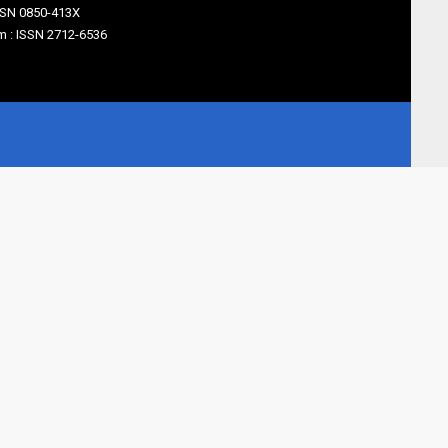
SSN 0850-413X
 : ISSN 2712-6536