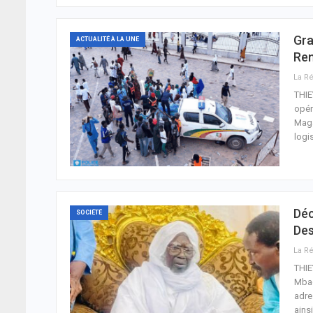
Gra
ACTUALITÉ À LA UNE
Ren
THIE
opér
Maga
logi
Déc
SOCIÉTÉ
Des
THIE
Mbac
adre
ains