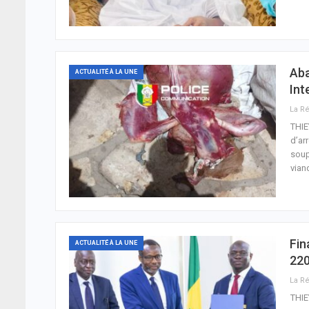
Aba
ACTUALITÉ À LA UNE
Int
THIE
d’ar
soup
vian
Fin
ACTUALITÉ À LA UNE
220
THIE