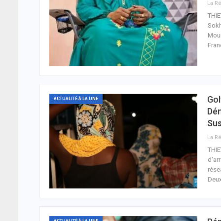
THIE
Sokh
Moun
Fran
Gol
ACTUALITÉ À LA UNE
Dém
Su
THIE
d'ar
rése
Deux
ACTUALITÉ À LA UNE