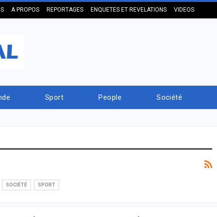
US
A PROPOS
REPORTAGES
ENQUETES ET REVELATIONS
VIDEOS
nde
Sport
People
Société
SOCIÉTÉ
SPORT