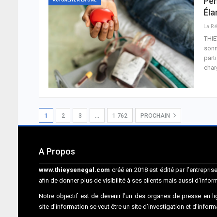
Pén
Éla
THIE
sonn
part
char
1
2
3
…
1 762
PROCHAIN
A Propos
www.thieysenegal.com
créé en 2018 est édité par l’entrepr
afin de donner plus de visibilité à ses clients mais aussi d’infor
Notre objectif est de devenir l’un des organes de presse en lig
site d’information se veut être un site d’investigation et d’infor