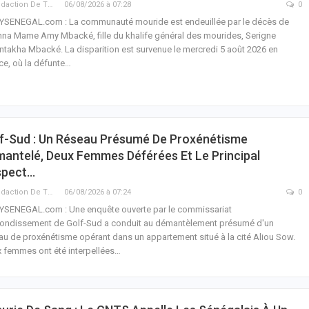
La Rédaction De THIEYSENEGAL.com
06/08/2026 à 07:28
0
YSENEGAL.com : La communauté mouride est endeuillée par le décès de
na Mame Amy Mbacké, fille du khalife général des mourides, Serigne
takha Mbacké. La disparition est survenue le mercredi 5 août 2026 en
ce, où la défunte…
f-Sud : Un Réseau Présumé De Proxénétisme
antelé, Deux Femmes Déférées Et Le Principal
spect…
La Rédaction De THIEYSENEGAL.com
06/08/2026 à 07:24
0
YSENEGAL.com : Une enquête ouverte par le commissariat
rondissement de Golf-Sud a conduit au démantèlement présumé d'un
au de proxénétisme opérant dans un appartement situé à la cité Aliou Sow.
 femmes ont été interpellées…