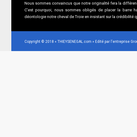
Nous sommes convaincus que notre originalité fera la différenc
C’est pourquoi, nous sommes obligés de placer la barre hau
déontologie notre cheval de Troie en insistant sur la crédibilité 
Copyright © 2018 « THIEYSENEGAL.com » Edité par l'entreprise G