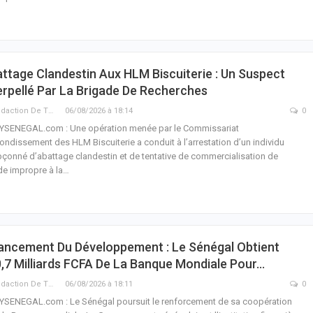
ttage Clandestin Aux HLM Biscuiterie : Un Suspect
erpellé Par La Brigade De Recherches
La Rédaction De THIEYSENEGAL.com
06/08/2026 à 18:14
0
YSENEGAL.com : Une opération menée par le Commissariat
rondissement des HLM Biscuiterie a conduit à l’arrestation d’un individu
çonné d’abattage clandestin et de tentative de commercialisation de
de impropre à la…
ancement Du Développement : Le Sénégal Obtient
,7 Milliards FCFA De La Banque Mondiale Pour…
La Rédaction De THIEYSENEGAL.com
06/08/2026 à 18:11
0
YSENEGAL.com : Le Sénégal poursuit le renforcement de sa coopération