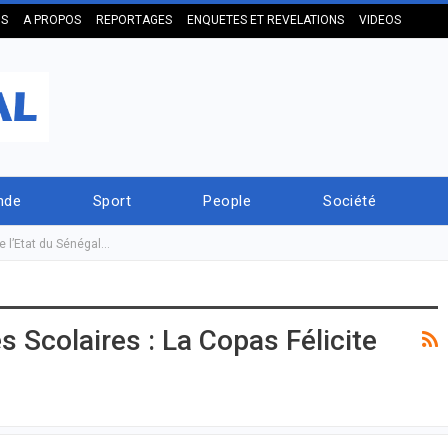
US
A PROPOS
REPORTAGES
ENQUETES ET REVELATIONS
VIDEOS
nde
Sport
People
Société
te l’Etat du Sénégal…
s Scolaires : La Copas Félicite