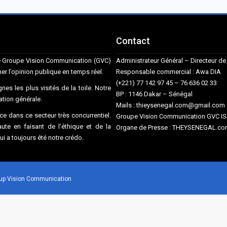
Contact
ise Groupe Vision Communication (GVC)
Administrateur Général – Directeur 
mer l’opinion publique en temps réel.
Responsable commercial : Awa DIA
(+221) 77 142 97 45 – 76 636 02 33
nes les plus visités de la toile. Notre
BP : 1146 Dakar – Sénégal
mation générale.
Mails : thieysenegal.com@gmail.co
e dans ce secteur très concurrentiel.
Groupe Vision Communication GVC I
te en faisant de l’éthique et de la
Organe de Presse : THEYSENEGAL.com
qui a toujours été notre crédo.
roup Vision Communication