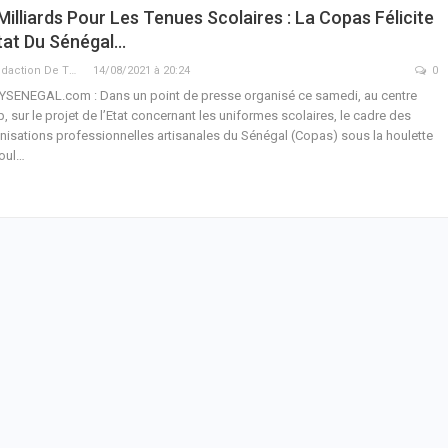
Milliards Pour Les Tenues Scolaires : La Copas Félicite
tat Du Sénégal…
La Rédaction De THIEYSENEGAL.com
14/08/2021 à 20:24
0
YSENEGAL.com : Dans un point de presse organisé ce samedi, au centre
, sur le projet de l’Etat concernant les uniformes scolaires, le cadre des
nisations professionnelles artisanales du Sénégal (Copas) sous la houlette
oul…