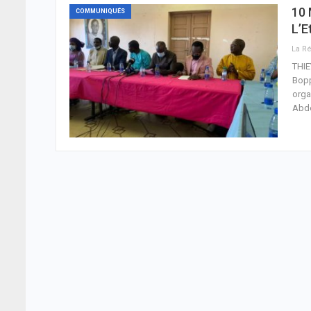
10 
COMMUNIQUÉS
L’E
THIE
Bopp
orga
Abd