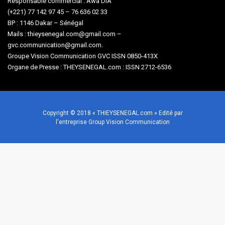
Responsable commercial : Awa DIA
(+221) 77 142 97 45 – 76 636 02 33
BP : 1146 Dakar – Sénégal
Mails : thieysenegal.com@gmail.com –
gvc.communication@gmail.com.
Groupe Vision Communication GVC ISSN 0850-413X
Organe de Presse : THEYSENEGAL.com : ISSN 2712-6536
Copyright © 2018 « THIEYSENEGAL.com » Edité par
l'entreprise Group Vision Communication