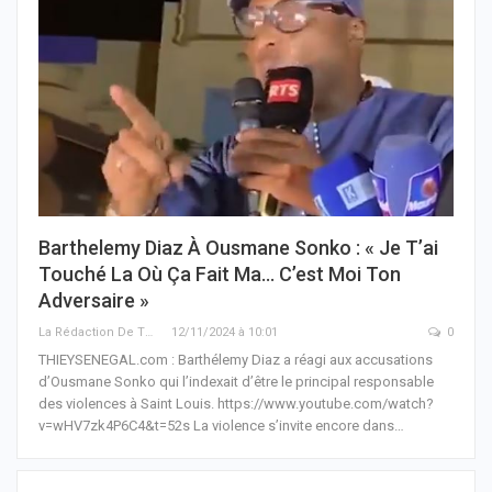
Barthelemy Diaz À Ousmane Sonko : « Je T’ai
Touché La Où Ça Fait Ma… C’est Moi Ton
Adversaire »
La Rédaction De THIEYSENEGAL.com
12/11/2024 à 10:01
0
THIEYSENEGAL.com : Barthélemy Diaz a réagi aux accusations
d’Ousmane Sonko qui l’indexait d’être le principal responsable
des violences à Saint Louis. https://www.youtube.com/watch?
v=wHV7zk4P6C4&t=52s La violence s’invite encore dans…