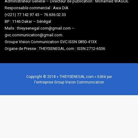
Administrateur Général – Directeur de publication : Mohamed WAGUE
Responsable commercial : Awa DIA
(+221) 77 142 97 45 – 76 636 02 33
BP : 1146 Dakar – Sénégal
Mails : thieysenegal.com@gmail.com –
gvc.communication@gmail.com.
Groupe Vision Communication GVC ISSN 0850-413X
Organe de Presse : THEYSENEGAL.com : ISSN 2712-6536
Copyright © 2018 « THIEYSENEGAL.com » Edité par
l'entreprise Group Vision Communication