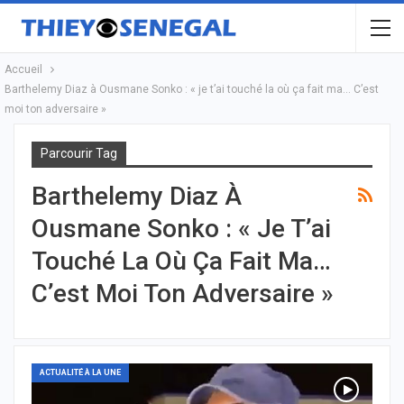
Accueil
Barthelemy Diaz à Ousmane Sonko : « je t’ai touché la où ça fait ma… C’est
moi ton adversaire »
Parcourir Tag
Barthelemy Diaz À
Ousmane Sonko : « Je T’ai
Touché La Où Ça Fait Ma…
C’est Moi Ton Adversaire »
ACTUALITÉ À LA UNE