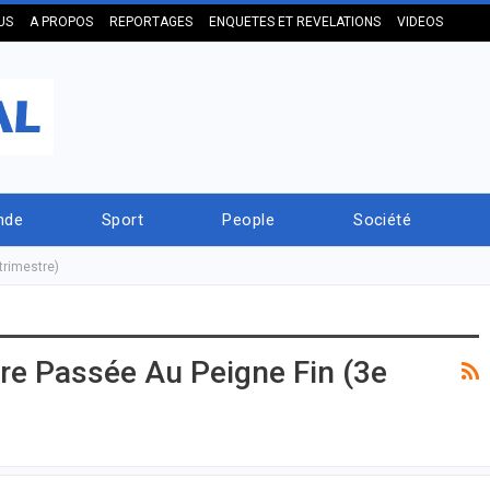
US
A PROPOS
REPORTAGES
ENQUETES ET REVELATIONS
VIDEOS
nde
Sport
People
Société
trimestre)
re Passée Au Peigne Fin (3e