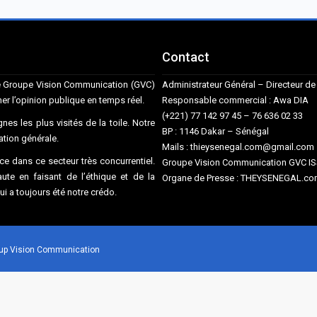
Contact
ise Groupe Vision Communication (GVC)
Administrateur Général – Directeur 
mer l’opinion publique en temps réel.
Responsable commercial : Awa DIA
(+221) 77 142 97 45 – 76 636 02 33
nes les plus visités de la toile. Notre
BP : 1146 Dakar – Sénégal
mation générale.
Mails : thieysenegal.com@gmail.co
e dans ce secteur très concurrentiel.
Groupe Vision Communication GVC I
te en faisant de l’éthique et de la
Organe de Presse : THEYSENEGAL.com
qui a toujours été notre crédo.
roup Vision Communication