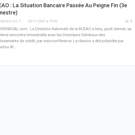
AO : La Situation Bancaire Passée Au Peigne Fin (3e
mestre)
La Rédaction De THIEYSENEGAL.com
03/11/2021 à 19:56
0
YSENEGAL.com : La Direction Nationale de la BCEAO a tenu, jeudi dernier, sa
sième rencontre trimestrielle avec les Directeurs Généraux des
lissements de crédit, par visioconférence. La réunion a été présidée par
adou Al…