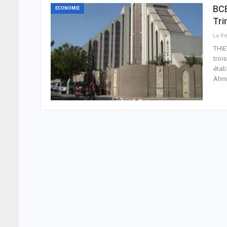
BCE
ECONOMIE
Tri
THIE
troi
étab
Ahm