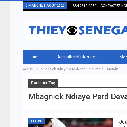
DIMANCHE 9 AOÛT 2026
ISSN 2712-6536
CONTACTEZ-NO
Actualité Nationale
Mo
Accueil
Mbagnick Ndiaye perd devant le numéro 1 Mondial
Parcourir Tag
Mbagnick Ndiaye Perd Dev
Jeu
A LA UNE