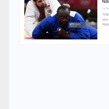
Ndi
THIE
jeux
Nipp