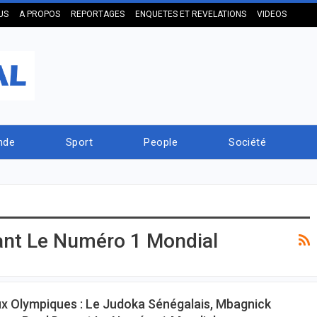
US
A PROPOS
REPORTAGES
ENQUETES ET REVELATIONS
VIDEOS
nde
Sport
People
Société
ant Le Numéro 1 Mondial
x Olympiques : Le Judoka Sénégalais, Mbagnick