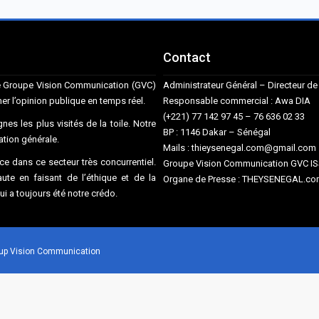
Contact
ise Groupe Vision Communication (GVC)
Administrateur Général – Directeur 
mer l’opinion publique en temps réel.
Responsable commercial : Awa DIA
(+221) 77 142 97 45 – 76 636 02 33
nes les plus visités de la toile. Notre
BP : 1146 Dakar – Sénégal
mation générale.
Mails : thieysenegal.com@gmail.co
e dans ce secteur très concurrentiel.
Groupe Vision Communication GVC I
te en faisant de l’éthique et de la
Organe de Presse : THEYSENEGAL.com
qui a toujours été notre crédo.
roup Vision Communication