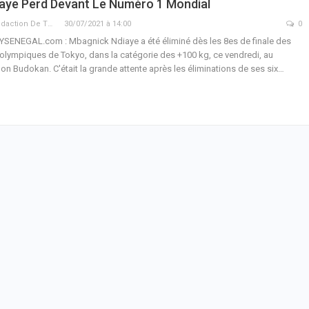
aye Perd Devant Le Numéro 1 Mondial
La Rédaction De THIEYSENEGAL.com
30/07/2021 à 14:00
0
YSENEGAL.com : Mbagnick Ndiaye a été éliminé dès les 8es de finale des
 olympiques de Tokyo, dans la catégorie des +100 kg, ce vendredi, au
on Budokan. C'était la grande attente après les éliminations de ses six…