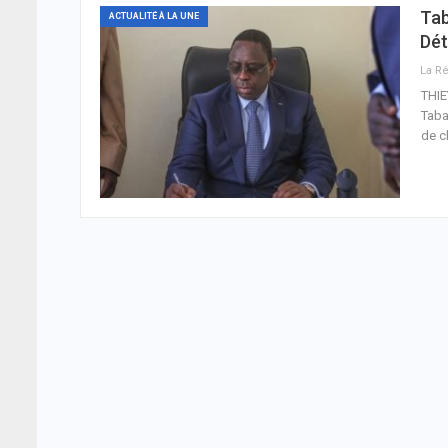
Tab
ACTUALITÉ À LA UNE
Dét
THIE
Taba
de c