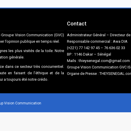
Contact
ise Groupe Vision Communication (GVC)
Administrateur Général – Directeur 
mer l’opinion publique en temps réel.
Responsable commercial : Awa DIA
(+221) 77 142 97 45 – 76 636 02 33
nes les plus visités de la toile. Notre
BP : 1146 Dakar – Sénégal
mation générale.
Mails : thieysenegal.com@gmail.co
e dans ce secteur très concurrentiel.
Groupe Vision Communication GVC I
te en faisant de l’éthique et de la
Organe de Presse : THEYSENEGAL.com
qui a toujours été notre crédo.
roup Vision Communication