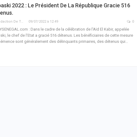
aski 2022 : Le Président De La République Gracie 516
enus.
La Rédaction De THIEYSENEGAL.com
09/07/2022 à 12:49
0
YSENEGAL.com : Dans le cadre de la célébration de l'Aïd El Kabir, appelée
ski, le chef de l’Etat a gracié 516 détenus. Les bénéficiaires de cette mesure
lémence sont généralement des délinquants primaires, des détenus qui…