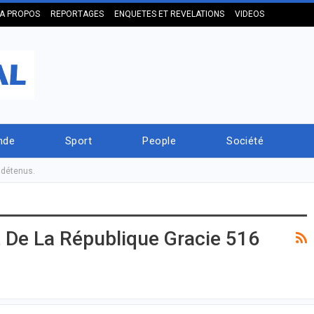
A PROPOS
REPORTAGES
ENQUETES ET REVELATIONS
VIDEOS
nde
Sport
People
Société
6 détenus.
t De La République Gracie 516