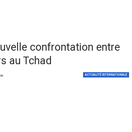
velle confrontation entre
urs au Tchad
ACTUALITÉ INTERNATIONALE
min