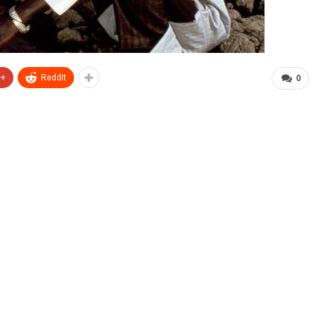
e+
ReddIt
0