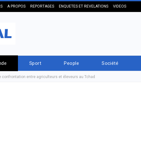
US
A PROPOS
REPORTAGES
ENQUETES ET REVELATIONS
VIDEOS
nde
Sport
People
Société
 confrontation entre agriculteurs et éleveurs au Tchad