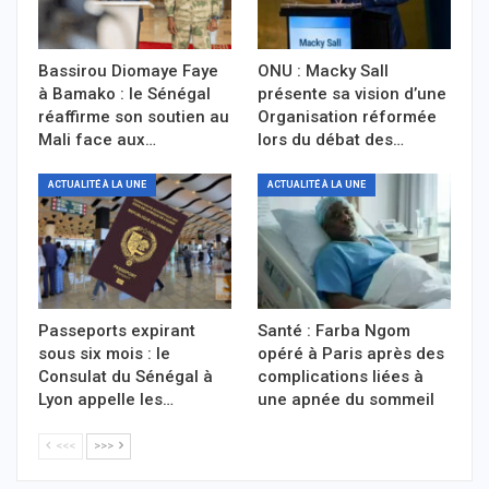
Bassirou Diomaye Faye
ONU : Macky Sall
à Bamako : le Sénégal
présente sa vision d’une
réaffirme son soutien au
Organisation réformée
Mali face aux…
lors du débat des…
ACTUALITÉ À LA UNE
ACTUALITÉ À LA UNE
Passeports expirant
Santé : Farba Ngom
sous six mois : le
opéré à Paris après des
Consulat du Sénégal à
complications liées à
Lyon appelle les…
une apnée du sommeil
<<<
>>>