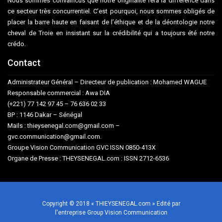
Nous sommes convaincus que notre originalité fera la différence dans
ce secteur très concurrentiel. C’est pourquoi, nous sommes obligés de
placer la barre haute en faisant de l’éthique et de la déontologie notre
cheval de Troie en insistant sur la crédibilité qui a toujours été notre
crédo.
Contact
Administrateur Général – Directeur de publication : Mohamed WAGUE
Responsable commercial : Awa DIA
(+221) 77 142 97 45 – 76 636 02 33
BP : 1146 Dakar – Sénégal
Mails : thieysenegal.com@gmail.com –
gvc.communication@gmail.com.
Groupe Vision Communication GVC ISSN 0850-413X
Organe de Presse : THEYSENEGAL.com : ISSN 2712-6536
Copyright © 2018 « THIEYSENEGAL.com » Edité par
l'entreprise Group Vision Communication