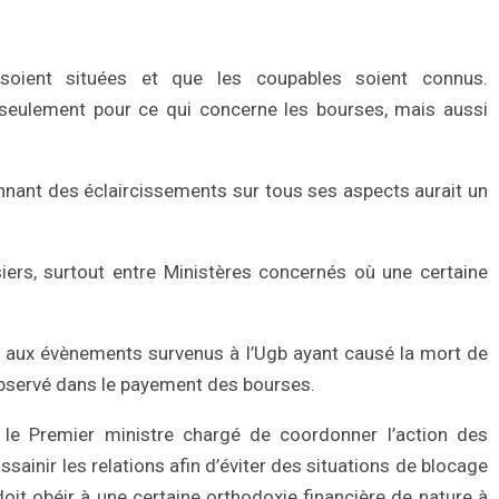
 soient situées et que les coupables soient connus.
 seulement pour ce qui concerne les bourses, mais aussi
onnant des éclaircissements sur tous ses aspects aurait un
ers, surtout entre Ministères concernés où une certaine
.
re aux évènements survenus à l’Ugb ayant causé la mort de
d observé dans le payement des bourses.
nt le Premier ministre chargé de coordonner l’action des
ssainir les relations afin d’éviter des situations de blocage
doit obéir à une certaine orthodoxie financière de nature à