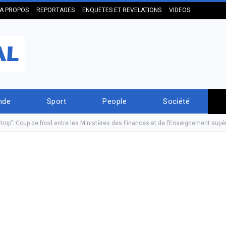
A PROPOS
REPORTAGES
ENQUETES ET REVELATIONS
VIDEOS
nde
Sport
People
Société
trop’’: Coup de froid entre les Ministères des Finances et de l’Enseignement supé