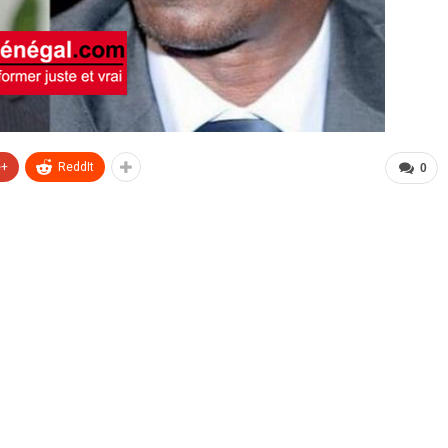
e+
ReddIt
0