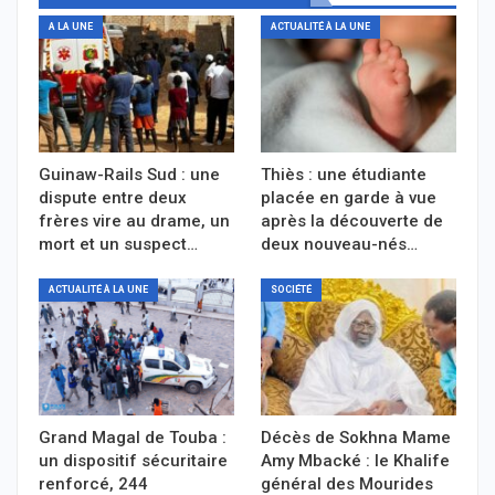
A LA UNE
ACTUALITÉ À LA UNE
Guinaw-Rails Sud : une
Thiès : une étudiante
dispute entre deux
placée en garde à vue
frères vire au drame, un
après la découverte de
mort et un suspect…
deux nouveau-nés…
ACTUALITÉ À LA UNE
SOCIÉTÉ
Grand Magal de Touba :
Décès de Sokhna Mame
un dispositif sécuritaire
Amy Mbacké : le Khalife
renforcé, 244
général des Mourides