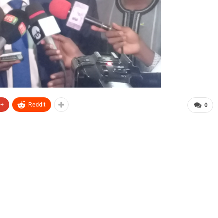
e+
ReddIt
0