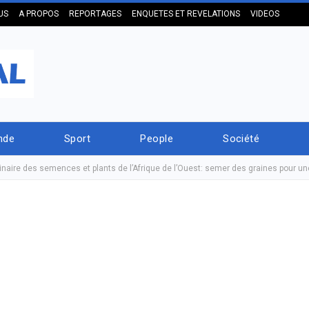
US
A PROPOS
REPORTAGES
ENQUETES ET REVELATIONS
VIDEOS
nde
Sport
People
Société
naire des semences et plants de l’Afrique de l’Ouest: semer des graines pour une 