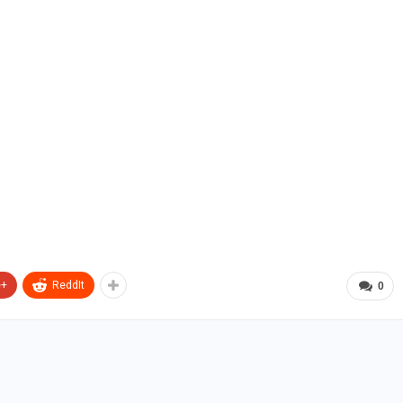
e+
ReddIt
0