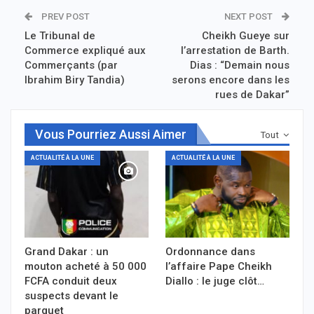
PREV POST
NEXT POST
Le Tribunal de
Cheikh Gueye sur
Commerce expliqué aux
l’arrestation de Barth.
Commerçants (par
Dias : “Demain nous
Ibrahim Biry Tandia)
serons encore dans les
rues de Dakar”
Vous Pourriez Aussi Aimer
Tout
ACTUALITÉ À LA UNE
ACTUALITÉ À LA UNE
Grand Dakar : un
Ordonnance dans
mouton acheté à 50 000
l’affaire Pape Cheikh
FCFA conduit deux
Diallo : le juge clôt…
suspects devant le
parquet