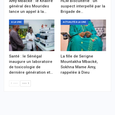
Amy Mbacké : le Khalife
HLM Biscuiterie : un
général des Mourides
suspect interpellé par la
lance un appel à la…
Brigade de…
A LA UNE
ACTUALITÉ À LA UNE
Santé : le Sénégal
La fille de Serigne
inaugure un laboratoire
Mountakha Mbacké,
de toxicologie de
Sokhna Mame Amy,
dernière génération et…
rappelée à Dieu
<<<
>>>