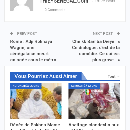
THIEYSENEGAL.com
19172 Posts
0 Comments
PREV POST
NEXT POST
Rome : Adji Rokhaya
Cheikk Bamba Dieye : «
Wagne, une
Ce dialogue, c’est de la
sénégalaise meurt
comédie. Ce qui est
coincée sous le métro
plus grave… »
Vous Pourriez Aussi Aimer
Tout
ACTUALITÉ À LA UNE
ACTUALITÉ À LA UNE
Décès de Sokhna Mame
Abattage clandestin aux