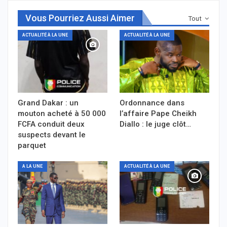
Vous Pourriez Aussi Aimer
Tout
ACTUALITÉ À LA UNE
ACTUALITÉ À LA UNE
Grand Dakar : un
Ordonnance dans
mouton acheté à 50 000
l’affaire Pape Cheikh
FCFA conduit deux
Diallo : le juge clôt…
suspects devant le
parquet
A LA UNE
ACTUALITÉ À LA UNE