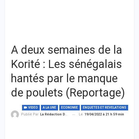
A deux semaines de la
Korité : Les sénégalais
hantés par le manque
de poulets (Reportage)
VIDEO
A LA UNE
ECONOMIE
ENQUETES ET REVELATIONS
Le
19/04/2022 à 21 h 59 min
Publié Par
La Rédaction De THIEYSENEGAL.com