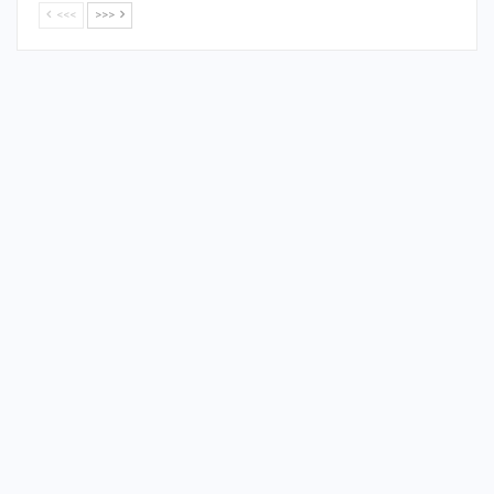
<<<
>>>