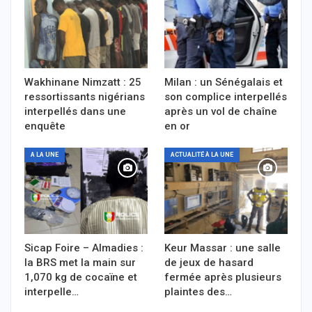
Wakhinane Nimzatt : 25
Milan : un Sénégalais et
ressortissants nigérians
son complice interpellés
interpellés dans une
après un vol de chaîne
enquête
en or
A LA UNE
ACTUALITÉ À LA UNE
Sicap Foire – Almadies :
Keur Massar : une salle
la BRS met la main sur
de jeux de hasard
1,070 kg de cocaïne et
fermée après plusieurs
interpelle…
plaintes des…