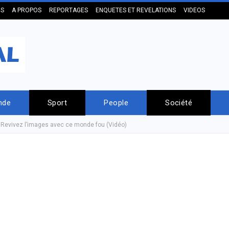
US
A PROPOS
REPORTAGES
ENQUETES ET REVELATIONS
VIDEOS
nde
Sport
People
Société
: Revivez l’images avec ce monde fou (Vidéo)