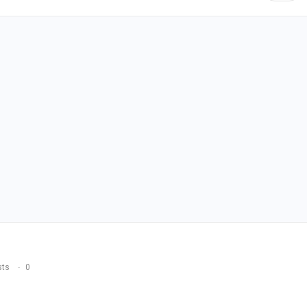
sts
0