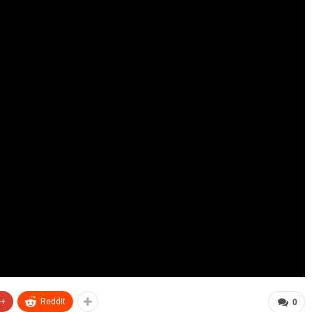
e+
ReddIt
0