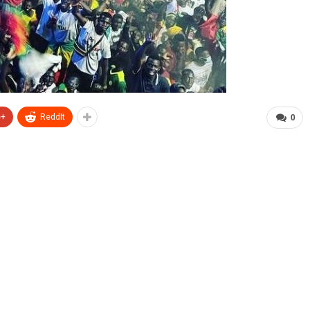
e+
ReddIt
0