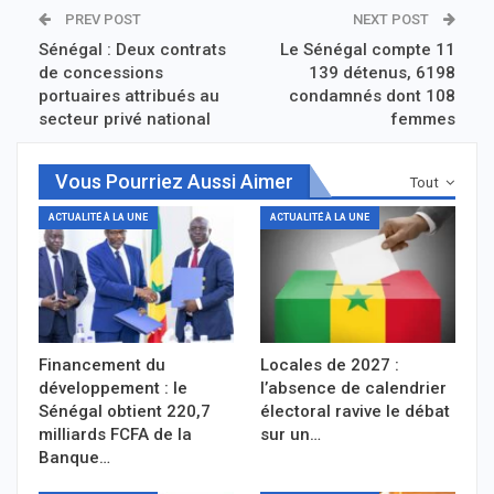
PREV POST
NEXT POST
Sénégal : Deux contrats
Le Sénégal compte 11
de concessions
139 détenus, 6198
portuaires attribués au
condamnés dont 108
secteur privé national
femmes
Vous Pourriez Aussi Aimer
Tout
ACTUALITÉ À LA UNE
ACTUALITÉ À LA UNE
Financement du
Locales de 2027 :
développement : le
l’absence de calendrier
Sénégal obtient 220,7
électoral ravive le débat
milliards FCFA de la
sur un…
Banque…