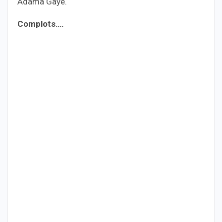
Adama Gaye.
Complots….