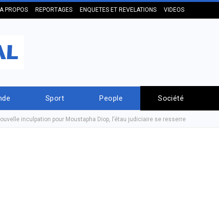
A PROPOS
REPORTAGES
ENQUETES ET REVELATIONS
VIDEOS
nde
Sport
People
Société
ouvelle inculpation pour Moustapha Diop, l’étau judiciaire se resserre