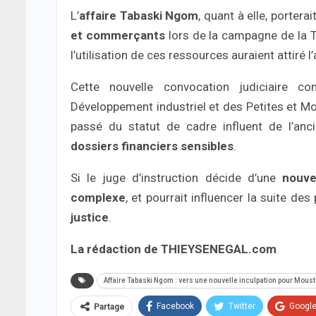
L’
affaire Tabaski Ngom
, quant à elle, porterai
et commerçants
lors de la campagne de la T
l’utilisation de ces ressources auraient attiré 
Cette nouvelle convocation judiciaire c
Développement industriel et des Petites et M
passé du statut de cadre influent de l’anc
dossiers financiers sensibles
.
Si le juge d’instruction décide d’une
nouve
complexe
, et pourrait influencer la suite d
justice
.
La rédaction de THIEYSENEGAL.com
Affaire Tabaski Ngom : vers une nouvelle inculpation pour Mous
Facebook
Twitter
Googl
Partage