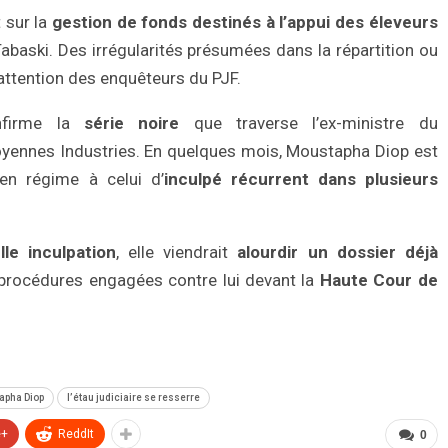
t sur la
gestion de fonds destinés à l’appui des éleveurs
abaski. Des irrégularités présumées dans la répartition ou
l’attention des enquêteurs du PJF.
onfirme la
série noire
que traverse l’ex-ministre du
oyennes Industries. En quelques mois, Moustapha Diop est
ien régime à celui d’
inculpé récurrent dans plusieurs
lle inculpation
, elle viendrait
alourdir un dossier déjà
es procédures engagées contre lui devant la
Haute Cour de
tapha Diop
l’étau judiciaire se resserre
e+
ReddIt
0