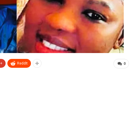
e+
ReddIt
0