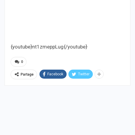
{youtube}nt1zmeppLug{/youtube}
0
Facebook
Twitter
Partage