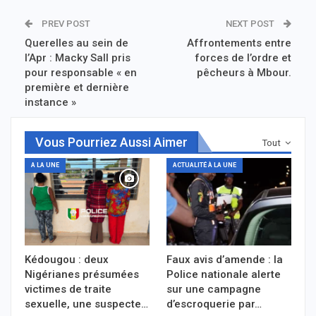
PREV POST
NEXT POST
Querelles au sein de
Affrontements entre
l’Apr : Macky Sall pris
forces de l’ordre et
pour responsable « en
pêcheurs à Mbour.
première et dernière
instance »
Vous Pourriez Aussi Aimer
Tout
A LA UNE
ACTUALITÉ À LA UNE
Kédougou : deux
Faux avis d’amende : la
Nigérianes présumées
Police nationale alerte
victimes de traite
sur une campagne
sexuelle, une suspecte…
d’escroquerie par…