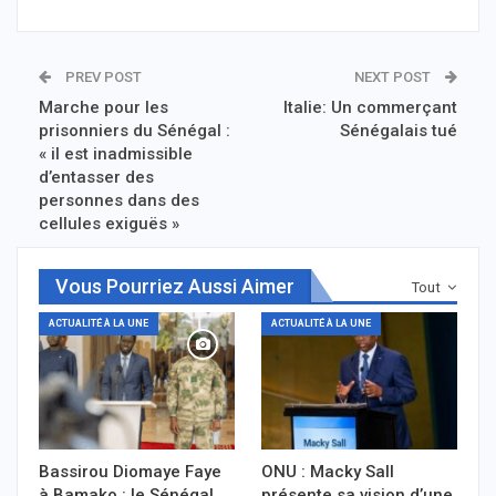
PREV POST
NEXT POST
Marche pour les
Italie: Un commerçant
prisonniers du Sénégal :
Sénégalais tué
« il est inadmissible
d’entasser des
personnes dans des
cellules exiguës »
Vous Pourriez Aussi Aimer
Tout
ACTUALITÉ À LA UNE
ACTUALITÉ À LA UNE
Bassirou Diomaye Faye
ONU : Macky Sall
à Bamako : le Sénégal
présente sa vision d’une