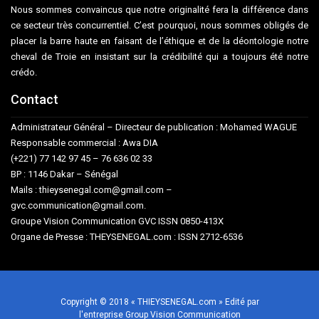
Nous sommes convaincus que notre originalité fera la différence dans
ce secteur très concurrentiel. C’est pourquoi, nous sommes obligés de
placer la barre haute en faisant de l’éthique et de la déontologie notre
cheval de Troie en insistant sur la crédibilité qui a toujours été notre
crédo.
Contact
Administrateur Général – Directeur de publication : Mohamed WAGUE
Responsable commercial : Awa DIA
(+221) 77 142 97 45 – 76 636 02 33
BP : 1146 Dakar – Sénégal
Mails : thieysenegal.com@gmail.com –
gvc.communication@gmail.com.
Groupe Vision Communication GVC ISSN 0850-413X
Organe de Presse : THEYSENEGAL.com : ISSN 2712-6536
Copyright © 2018 « THIEYSENEGAL.com » Edité par
l'entreprise Group Vision Communication