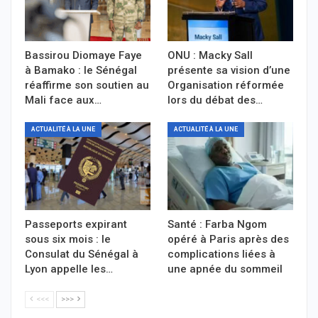
Bassirou Diomaye Faye
ONU : Macky Sall
à Bamako : le Sénégal
présente sa vision d’une
réaffirme son soutien au
Organisation réformée
Mali face aux…
lors du débat des…
ACTUALITÉ À LA UNE
ACTUALITÉ À LA UNE
Passeports expirant
Santé : Farba Ngom
sous six mois : le
opéré à Paris après des
Consulat du Sénégal à
complications liées à
Lyon appelle les…
une apnée du sommeil
<<<
>>>