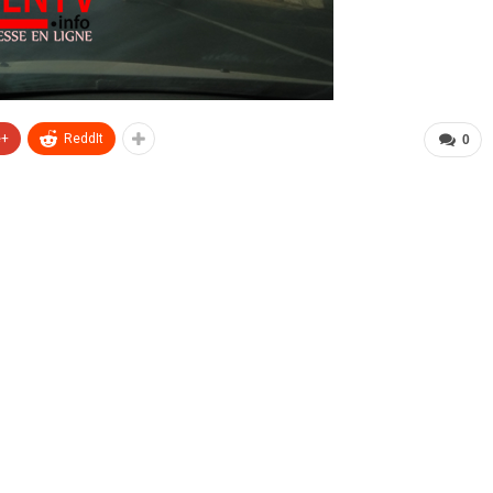
e+
ReddIt
0