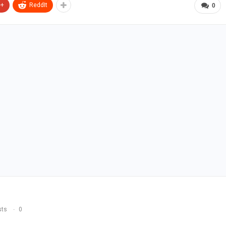
e+
ReddIt
0
sts
0