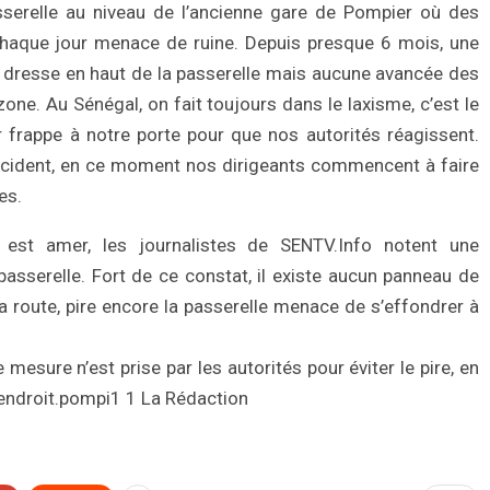
sserelle au niveau de l’ancienne gare de Pompier où des
 chaque jour menace de ruine. Depuis presque 6 mois, une
e dresse en haut de la passerelle mais aucune avancée des
zone. Au Sénégal, on fait toujours dans le laxisme, c’est le
r frappe à notre porte pour que nos autorités réagissent.
accident, en ce moment nos dirigeants commencent à faire
res.
t est amer, les journalistes de SENTV.Info notent une
passerelle. Fort de ce constat, il existe aucun panneau de
a route, pire encore la passerelle menace de s’effondrer à
esure n’est prise par les autorités pour éviter le pire, en
t endroit.pompi1 1 La Rédaction