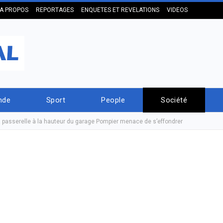
A PROPOS
REPORTAGES
ENQUETES ET REVELATIONS
VIDEOS
nde
Sport
People
Société
a passerelle à la hauteur du garage Pompier menace de s’effondrer