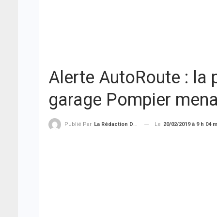
Alerte AutoRoute : la 
garage Pompier menac
Le
20/02/2019 à 9 h 04 
Publié Par
La Rédaction De THIEYSENEGAL.com