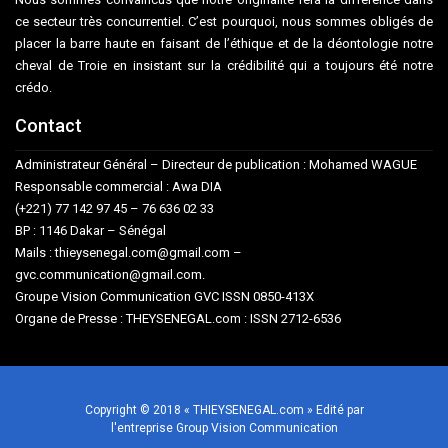
ce secteur très concurrentiel. C’est pourquoi, nous sommes obligés de
placer la barre haute en faisant de l’éthique et de la déontologie notre
cheval de Troie en insistant sur la crédibilité qui a toujours été notre
crédo.
Contact
Administrateur Général – Directeur de publication : Mohamed WAGUE
Responsable commercial : Awa DIA
(+221) 77 142 97 45 – 76 636 02 33
BP : 1146 Dakar – Sénégal
Mails : thieysenegal.com@gmail.com –
gvc.communication@gmail.com.
Groupe Vision Communication GVC ISSN 0850-413X
Organe de Presse : THEYSENEGAL.com : ISSN 2712-6536
Copyright © 2018 « THIEYSENEGAL.com » Edité par
l'entreprise Group Vision Communication