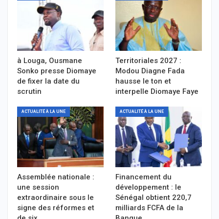
à Louga, Ousmane
Territoriales 2027 :
Sonko presse Diomaye
Modou Diagne Fada
de fixer la date du
hausse le ton et
scrutin
interpelle Diomaye Faye
ACTUALITÉ À LA UNE
ACTUALITÉ À LA UNE
Assemblée nationale :
Financement du
une session
développement : le
extraordinaire sous le
Sénégal obtient 220,7
signe des réformes et
milliards FCFA de la
de six…
Banque…