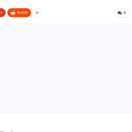
e+
ReddIt
0