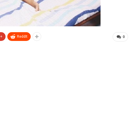
e+
ReddIt
0