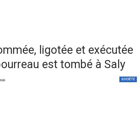
ommée, ligotée et exécutée
bourreau est tombé à Saly
SOCIÉTÉ
 min