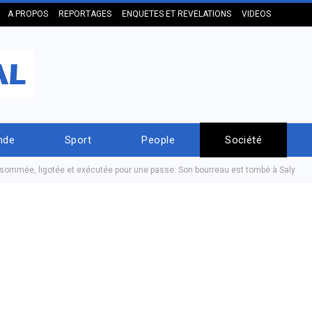
A PROPOS
REPORTAGES
ENQUETES ET REVELATIONS
VIDEOS
nde
Sport
People
Société
sommée, ligotée et exécutée pour une passe: Son bourreau est tombé à Saly