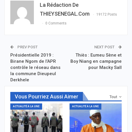
La Rédaction De
THIEYSENEGAL.com
19172 Posts
0 Comments
PREV POST
NEXT POST
Présidentielle 2019 :
Thiès : Eumeu Sène et
Birane Ngom de l’APR
Boy Niang en campagne
contrôle le réseau dans
pour Macky Sall
la commune Dieupeul
Derkhele
Vous Pourriez Aussi Aimer
Tout
ACTUALITÉ À LA UNE
ACTUALITÉ À LA UNE