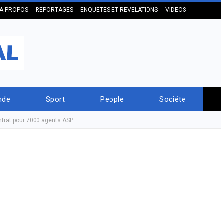
A PROPOS
REPORTAGES
ENQUETES ET REVELATIONS
VIDEOS
nde
Sport
People
Société
ontrat pour 7000 agents ASP