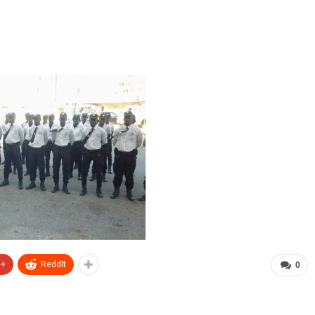
e+
ReddIt
0