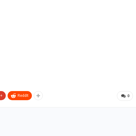
e+
ReddIt
0