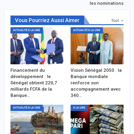
les nominations
Vous Pourriez Aussi Aimer
Tout
ACTUALITÉ À LA UNE
ACTUALITÉ À LA UNE
Financement du
Vision Sénégal 2050 : la
développement : le
Banque mondiale
Sénégal obtient 220,7
renforce son
milliards FCFA de la
accompagnement avec
Banque…
340…
ACTUALITÉ À LA UNE
A LA UNE