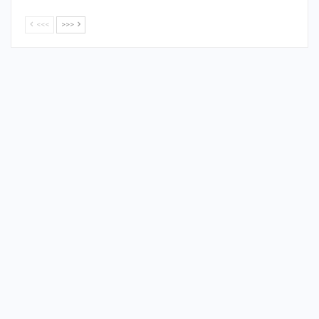
<<<
>>>