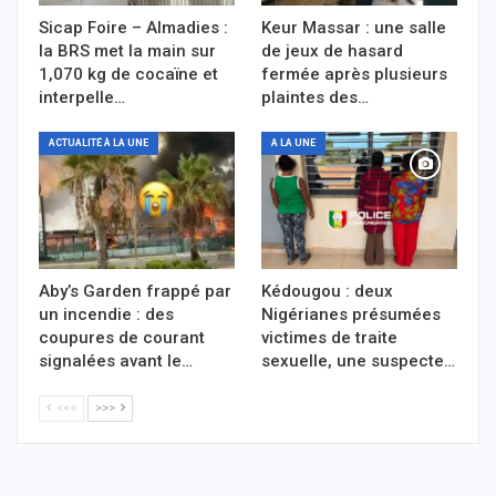
Sicap Foire – Almadies :
Keur Massar : une salle
la BRS met la main sur
de jeux de hasard
1,070 kg de cocaïne et
fermée après plusieurs
interpelle…
plaintes des…
ACTUALITÉ À LA UNE
A LA UNE
Aby’s Garden frappé par
Kédougou : deux
un incendie : des
Nigérianes présumées
coupures de courant
victimes de traite
signalées avant le…
sexuelle, une suspecte…
<<<
>>>