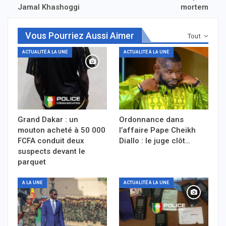
Jamal Khashoggi
mortem
Vous Pourriez Aussi Aimer
Tout
ACTUALITÉ À LA UNE
ACTUALITÉ À LA UNE
Grand Dakar : un
Ordonnance dans
mouton acheté à 50 000
l’affaire Pape Cheikh
FCFA conduit deux
Diallo : le juge clôt…
suspects devant le
parquet
A LA UNE
ACTUALITÉ À LA UNE