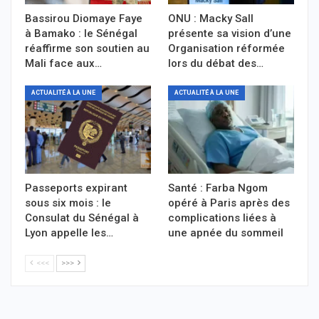
Bassirou Diomaye Faye
ONU : Macky Sall
à Bamako : le Sénégal
présente sa vision d’une
réaffirme son soutien au
Organisation réformée
Mali face aux…
lors du débat des…
ACTUALITÉ À LA UNE
ACTUALITÉ À LA UNE
Passeports expirant
Santé : Farba Ngom
sous six mois : le
opéré à Paris après des
Consulat du Sénégal à
complications liées à
Lyon appelle les…
une apnée du sommeil
<<<
>>>