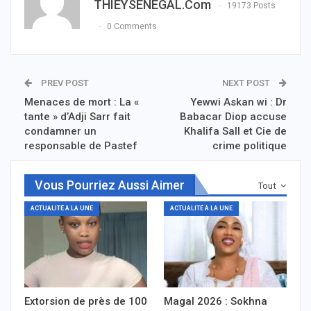
THIEYSENEGAL.com
19173 Posts
0 Comments
PREV POST
NEXT POST
Menaces de mort : La «
Yewwi Askan wi : Dr
tante » d’Adji Sarr fait
Babacar Diop accuse
condamner un
Khalifa Sall et Cie de
responsable de Pastef
crime politique
Vous Pourriez Aussi Aimer
Tout
ACTUALITÉ À LA UNE
ACTUALITÉ À LA UNE
Extorsion de près de 100
Magal 2026 : Sokhna