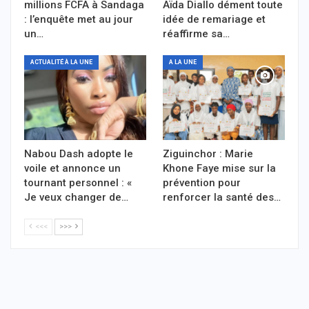
millions FCFA à Sandaga
Aïda Diallo dément toute
: l’enquête met au jour
idée de remariage et
un…
réaffirme sa…
ACTUALITÉ À LA UNE
A LA UNE
Nabou Dash adopte le
Ziguinchor : Marie
voile et annonce un
Khone Faye mise sur la
tournant personnel : «
prévention pour
Je veux changer de…
renforcer la santé des…
<<<
>>>