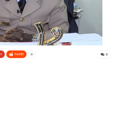
e+
ReddIt
0