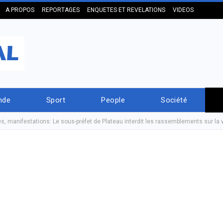
A PROPOS
REPORTAGES
ENQUETES ET REVELATIONS
VIDEOS
nde
Sport
People
Société
, manifestations: Le sous-préfet de Plateau interdit les rassemblements sur la 