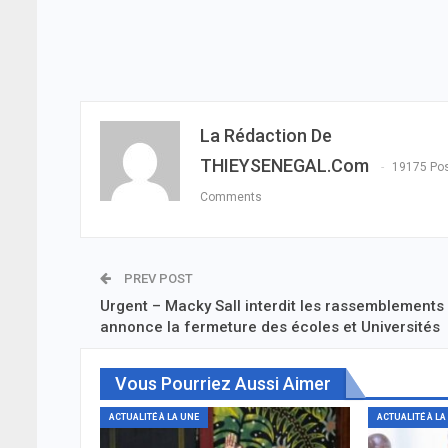
La Rédaction De
THIEYSENEGAL.com
19175 Po
Comments
PREV POST
Urgent – Macky Sall interdit les rassemblements 
annonce la fermeture des écoles et Universités
Vous Pourriez Aussi Aimer
ACTUALITÉ À LA UNE
ACTUALITÉ À LA