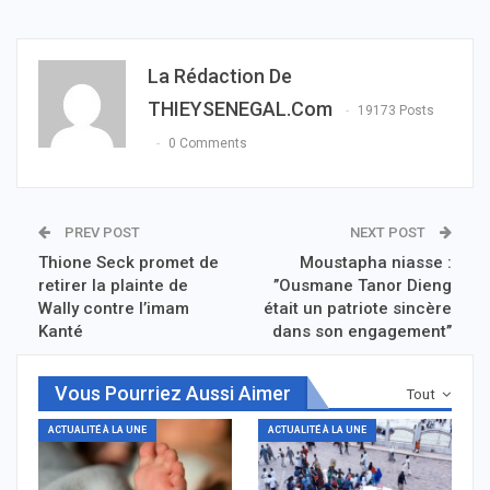
La Rédaction De
THIEYSENEGAL.com
19173 Posts
0 Comments
PREV POST
NEXT POST
Thione Seck promet de
Moustapha niasse :
retirer la plainte de
’’Ousmane Tanor Dieng
Wally contre l’imam
était un patriote sincère
Kanté
dans son engagement’’
Vous Pourriez Aussi Aimer
Tout
ACTUALITÉ À LA UNE
ACTUALITÉ À LA UNE