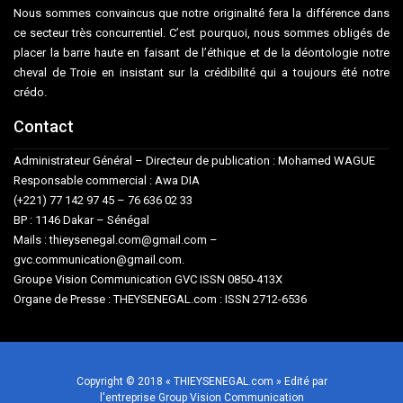
Nous sommes convaincus que notre originalité fera la différence dans
ce secteur très concurrentiel. C’est pourquoi, nous sommes obligés de
placer la barre haute en faisant de l’éthique et de la déontologie notre
cheval de Troie en insistant sur la crédibilité qui a toujours été notre
crédo.
Contact
Administrateur Général – Directeur de publication : Mohamed WAGUE
Responsable commercial : Awa DIA
(+221) 77 142 97 45 – 76 636 02 33
BP : 1146 Dakar – Sénégal
Mails : thieysenegal.com@gmail.com –
gvc.communication@gmail.com.
Groupe Vision Communication GVC ISSN 0850-413X
Organe de Presse : THEYSENEGAL.com : ISSN 2712-6536
Copyright © 2018 « THIEYSENEGAL.com » Edité par
l'entreprise Group Vision Communication