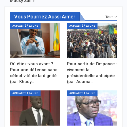
Macky Sall »
Vous Pourriez Aussi Aimer
Tout
ACTUALITÉ À LA UNE
ACTUALITÉ À LA UNE
Où étiez-vous avant ?
Pour sortir de l’impasse :
Pour une défense sans
vivement la
sélectivité de la dignité
présidentielle anticipée
(par Khady…
(par Adama…
ACTUALITÉ À LA UNE
ACTUALITÉ À LA UNE