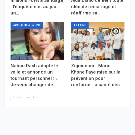
millions FCFA à Sandaga
Aïda Diallo dément toute
: l’enquête met au jour
idée de remariage et
un…
réaffirme sa…
ACTUALITÉ À LA UNE
A LA UNE
Nabou Dash adopte le
Ziguinchor : Marie
voile et annonce un
Khone Faye mise sur la
tournant personnel : «
prévention pour
Je veux changer de…
renforcer la santé des…
<<<
>>>