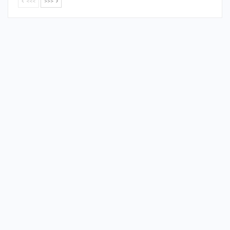
<<<
>>>