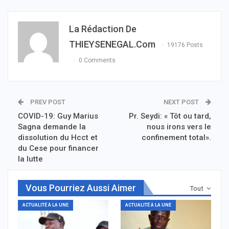
La Rédaction De
THIEYSENEGAL.com
19176 Posts
0 Comments
PREV POST
NEXT POST
COVID-19: Guy Marius
Pr. Seydi: « Tôt ou tard,
Sagna demande la
nous irons vers le
dissolution du Hcct et
confinement total».
du Cese pour financer
la lutte
Vous Pourriez Aussi Aimer
Tout
ACTUALITÉ À LA UNE
ACTUALITÉ À LA UNE