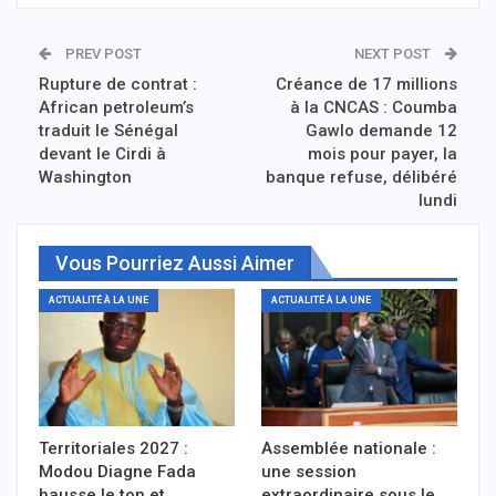
PREV POST
NEXT POST
Rupture de contrat :
Créance de 17 millions
African petroleum’s
à la CNCAS : Coumba
traduit le Sénégal
Gawlo demande 12
devant le Cirdi à
mois pour payer, la
Washington
banque refuse, délibéré
lundi
Vous Pourriez Aussi Aimer
ACTUALITÉ À LA UNE
ACTUALITÉ À LA UNE
Territoriales 2027 :
Assemblée nationale :
Modou Diagne Fada
une session
hausse le ton et
extraordinaire sous le