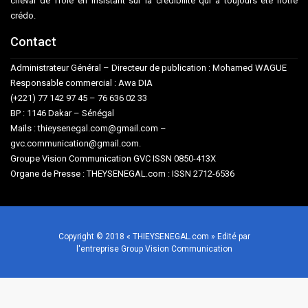
cheval de Troie en insistant sur la crédibilité qui a toujours été notre
crédo.
Contact
Administrateur Général – Directeur de publication : Mohamed WAGUE
Responsable commercial : Awa DIA
(+221) 77 142 97 45 – 76 636 02 33
BP : 1146 Dakar – Sénégal
Mails : thieysenegal.com@gmail.com –
gvc.communication@gmail.com.
Groupe Vision Communication GVC ISSN 0850-413X
Organe de Presse : THEYSENEGAL.com : ISSN 2712-6536
Copyright © 2018 « THIEYSENEGAL.com » Edité par
l'entreprise Group Vision Communication