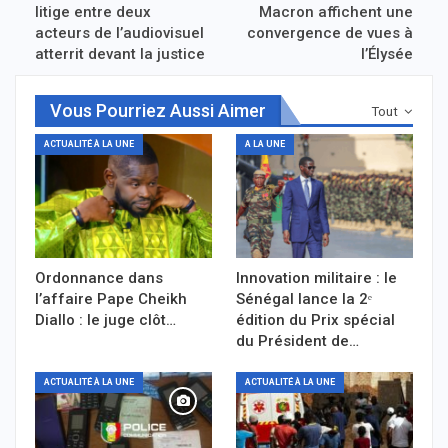
litige entre deux
Macron affichent une
acteurs de l’audiovisuel
convergence de vues à
atterrit devant la justice
l’Élysée
Vous Pourriez Aussi Aimer
Tout
ACTUALITÉ À LA UNE
A LA UNE
Ordonnance dans
Innovation militaire : le
l’affaire Pape Cheikh
Sénégal lance la 2ᵉ
Diallo : le juge clôt…
édition du Prix spécial
du Président de…
ACTUALITÉ À LA UNE
ACTUALITÉ À LA UNE