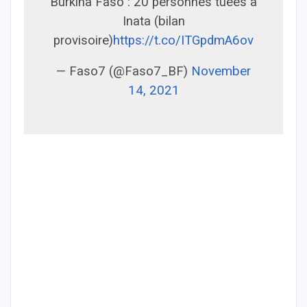
Burkina Faso : 20 personnes tuées à
Inata (bilan
provisoire)
https://t.co/ITGpdmA6ov
— Faso7 (@Faso7_BF)
November
14, 2021