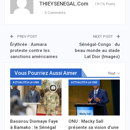
THIEYSENEGAL.com
19176 Posts
0 Comments
PREV POST
NEXT POST
Érythrée : Asmara
Sénégal-Congo : du
proteste contre les
beau monde au stade
sanctions américaines
Lat Dior (Images)
Vous Pourriez Aussi Aimer
Tout
ACTUALITÉ À LA UNE
ACTUALITÉ À LA UNE
Bassirou Diomaye Faye
ONU : Macky Sall
à Bamako : le Sénégal
présente sa vision d’une