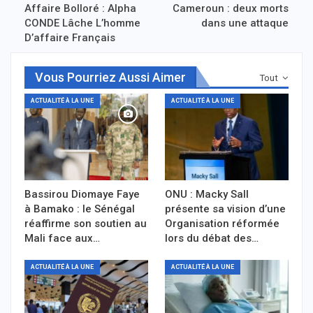
Affaire Bolloré : Alpha
Cameroun : deux morts
CONDE Lâche L’homme
dans une attaque
D’affaire Français
Vous Pourriez Aussi Aimer
Tout
ACTUALITÉ À LA UNE
ACTUALITÉ À LA UNE
Bassirou Diomaye Faye
ONU : Macky Sall
à Bamako : le Sénégal
présente sa vision d’une
réaffirme son soutien au
Organisation réformée
Mali face aux…
lors du débat des…
ACTUALITÉ À LA UNE
ACTUALITÉ À LA UNE