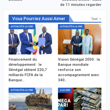
de 11 minutes regarder
Vous Pourriez Aussi Aimer
Tout
ACTUALITÉ À LA UNE
ACTUALITÉ À LA UNE
Financement du
Vision Sénégal 2050 : la
développement : le
Banque mondiale
Sénégal obtient 220,7
renforce son
milliards FCFA de la
accompagnement avec
Banque…
340…
ACTUALITÉ À LA UNE
A LA UNE