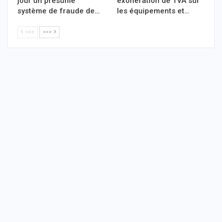
jour un présumé
exonération de TVA sur
système de fraude de…
les équipements et…
<<<
>>>