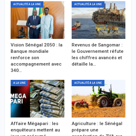
ACTUALITÉ À LA UNE
ACTUALITÉ À LA UNE
Vision Sénégal 2050 : la
Revenus de Sangomar :
Banque mondiale
le Gouvernement réfute
renforce son
les chiffres avancés et
accompagnement avec
détaille la…
340…
A LA UNE
ACTUALITÉ À LA UNE
Affaire Mégapari : les
Agriculture : le Sénégal
enquêteurs mettent au
prépare une