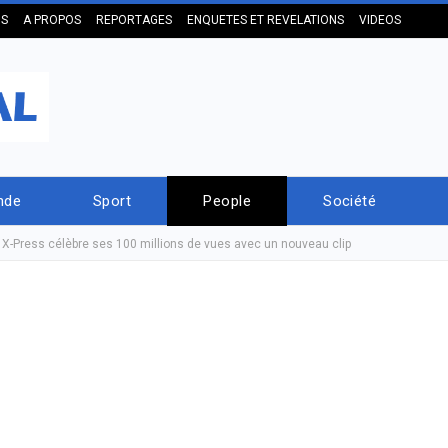
US
A PROPOS
REPORTAGES
ENQUETES ET REVELATIONS
VIDEOS
nde
Sport
People
Société
 X-Press célèbre ses 100 millions de vues avec un nouveau clip