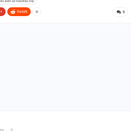
ues avec un nouveau clip
e+
ReddIt
0
sts
0