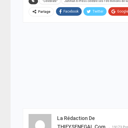
“Celebrate”
Jahman X-Press célèbre ses 100 millions de v
Facebook
Twitter
Googl
Partage
La Rédaction De
THIEYSENEGAL.com
19173 Po