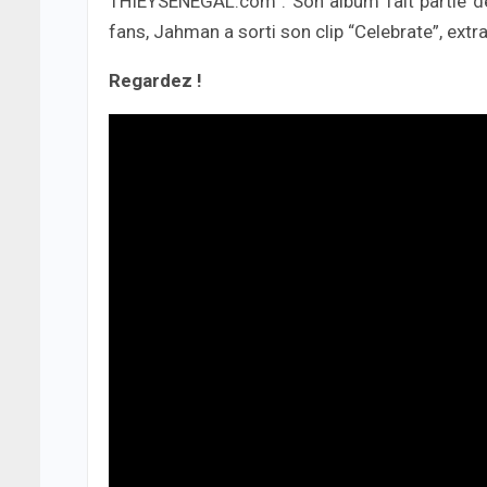
THIEYSENEGAL.com : Son album fait partie de
fans, Jahman a sorti son clip “Celebrate”, extra
Regardez !