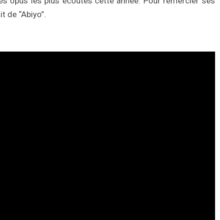
s opus les plus écoutés cette année. Pour remercier ses
it de “Abiyo”.