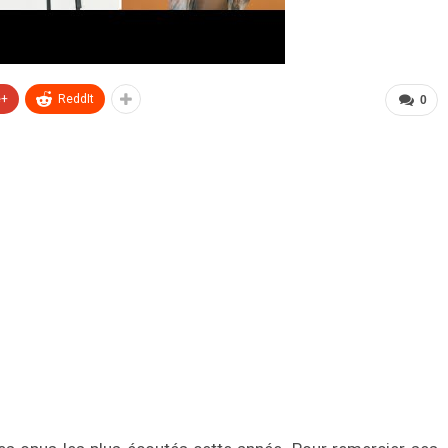
e+
ReddIt
0