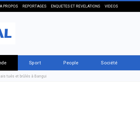
A PROPOS
REPORTAGES
ENQUETES ET REVELATIONS
VIDEOS
nde
Sport
People
Société
ais tués et brûlés à Bangui