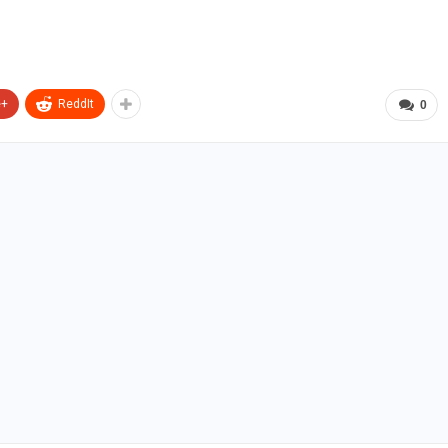
e+
ReddIt
0