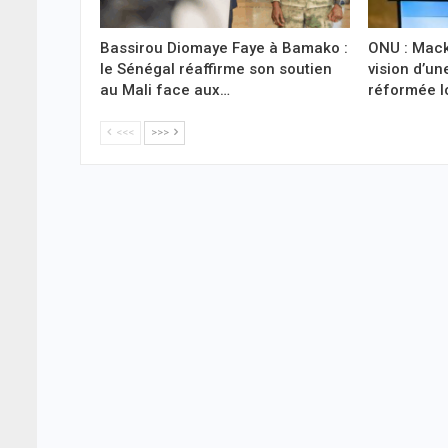
Bassirou Diomaye Faye à Bamako :
ONU : Mack
le Sénégal réaffirme son soutien
vision d’un
au Mali face aux…
réformée l
<<<
>>>