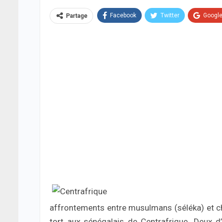
Facebook
Twitter
Googl
Partage
affrontements entre musulmans (séléka) et chr
tort aux sénégalais de Centrafrique. Deux d