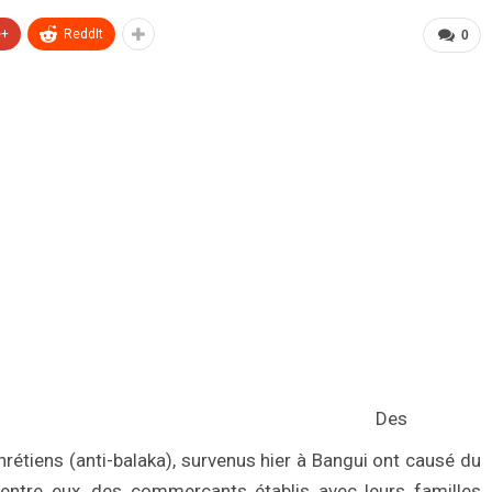
e+
ReddIt
0
Des
étiens (anti-balaka), survenus hier à Bangui ont causé du
’entre eux, des commerçants établis avec leurs familles