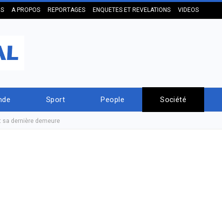
US
A PROPOS
REPORTAGES
ENQUETES ET REVELATIONS
VIDEOS
nde
Sport
People
Société
nt sa dernière demeure