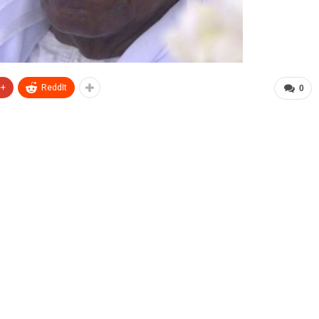
e+
ReddIt
0