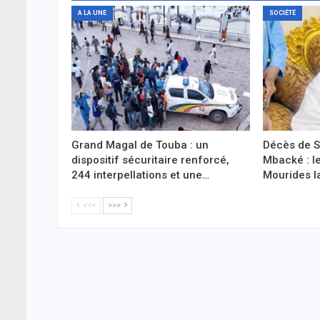
A LA UNE
SOCIÉTÉ
Grand Magal de Touba : un
Décès de 
dispositif sécuritaire renforcé,
Mbacké : l
244 interpellations et une…
Mourides l
<<<
>>>