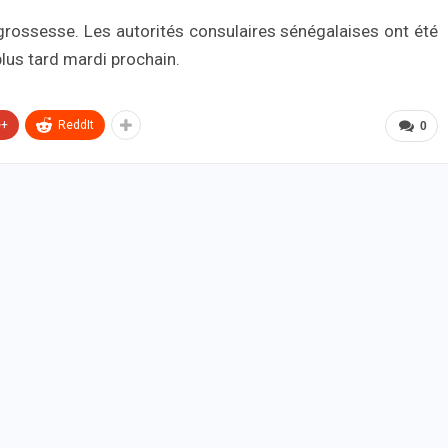
e grossesse. Les autorités consulaires sénégalaises ont été
plus tard mardi prochain.
e+
ReddIt
0