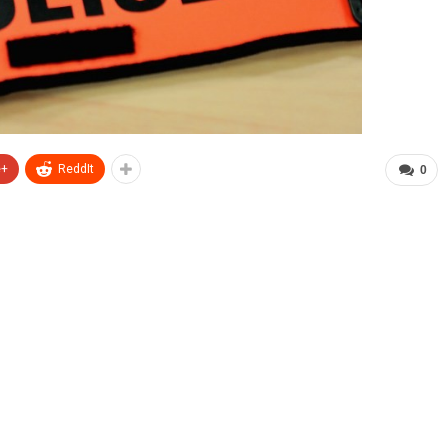
e+
ReddIt
0