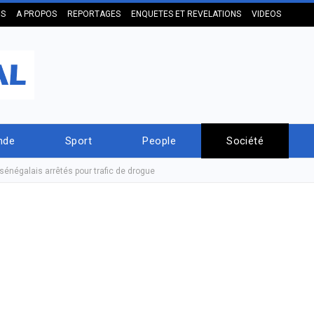
US
A PROPOS
REPORTAGES
ENQUETES ET REVELATIONS
VIDEOS
nde
Sport
People
Société
sénégalais arrêtés pour trafic de drogue